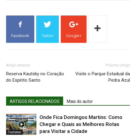
Facebook
Twitter
Google+
Artigo anterior
Próximo artigo
Reserva Kautsky no Coração
Visite o Parque Estadual da
do Espírito Santo
Pedra Azul
ARTIGOS RELACIONADOS
Mais do autor
Onde Fica Domingos Martins: Como
Chegar e Quais as Melhores Rotas
para Visitar a Cidade
Turismo